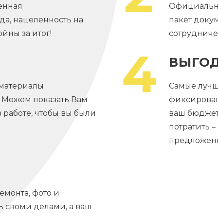
енная
Официальны
а, нацеленность на
пакет доку
ойны за итог!
сотрудниче
4
ВЫГО
 материалы
Самые лучш
! Можем показать Вам
фиксирован
в работе, чтобы вы были
ваш бюджет
потратить 
предложен
монта, фото и
ь своми делами, а ваш