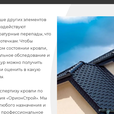
ьше других элементов
оздействуют
ратурные перепады, что
отечкам. Чтобы
ом состоянии кровли,
альное обследование и
дур можно получить
и оценить в какую
ы.
спертизу кровли по
ния «ОрионСтрой». Мы
 любого назначения и
и профессиональное