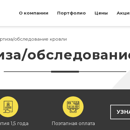
О компании
Портфолио
Цены
Акци
ртиза/обследование кровли
иза/обследовани
УЗН
тия 1,5 года
Поэтапная оплата