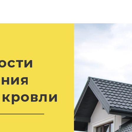
ости
ения
 кровли