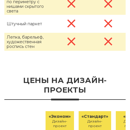
по периметру с
нишами скрытого
света
Штучный паркет
Лепка, барельеф,
художественная
роспись стен
ЦЕНЫ НА ДИЗАЙН-
ПРОЕКТЫ
«Эконом»
«Стандарт»
«Э
Дизайн-
Дизайн-
Диз
проект
проект
пр